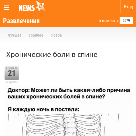
Вход
Развлечения
в мою ленту
2679
Лучшее
Горячее
Новое
Хронические боли в спине
отметили
21
в архиве