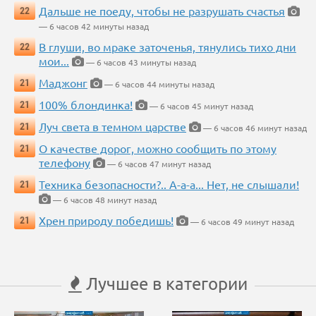
Дальше не поеду, чтобы не разрушать счастья
22
— 6 часов 42 минуты назад
В глуши, во мраке заточенья, тянулись тихо дни
22
мои...
— 6 часов 43 минуты назад
Маджонг
21
— 6 часов 44 минуты назад
100% блондинка!
21
— 6 часов 45 минут назад
Луч света в темном царстве
21
— 6 часов 46 минут назад
О качестве дорог, можно сообщить по этому
21
телефону
— 6 часов 47 минут назад
Техника безопасности?.. А-а-а... Нет, не слышали!
21
— 6 часов 48 минут назад
Хрен природу победишь!
21
— 6 часов 49 минут назад
Лучшее в категории