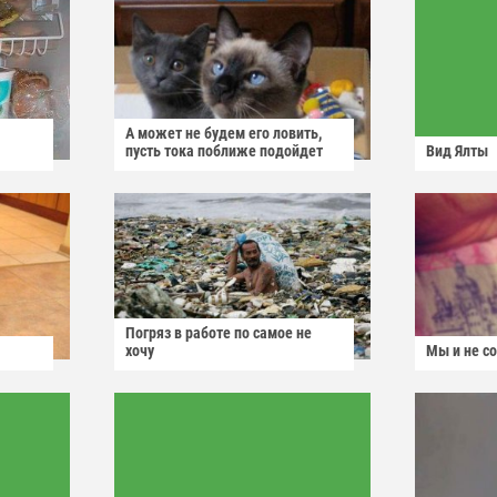
А может не будем его ловить,
пусть тока поближе подойдет
Вид Ялты
Погряз в работе по самое не
хочу
Мы и не с