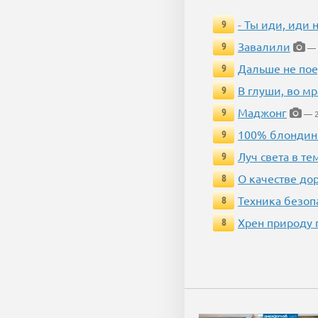
- Ты иди, иди 
9
Завалили
9
— 
Дальше не пое
9
В глуши, во мр
9
Маджонг
9
— 2
100% блондин
9
Луч света в те
9
О качестве до
8
Техника безопас
8
Хрен природу 
8