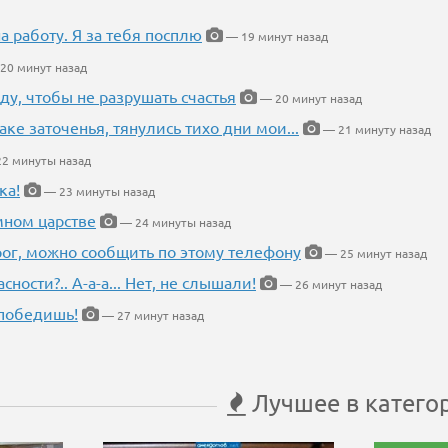
на работу. Я за тебя посплю
— 19 минут назад
20 минут назад
ду, чтобы не разрушать счастья
— 20 минут назад
аке заточенья, тянулись тихо дни мои...
— 21 минуту назад
2 минуты назад
ка!
— 23 минуты назад
мном царстве
— 24 минуты назад
рог, можно сообщить по этому телефону
— 25 минут назад
ности?.. А-а-а... Нет, не слышали!
— 26 минут назад
победишь!
— 27 минут назад
Лучшее в катего