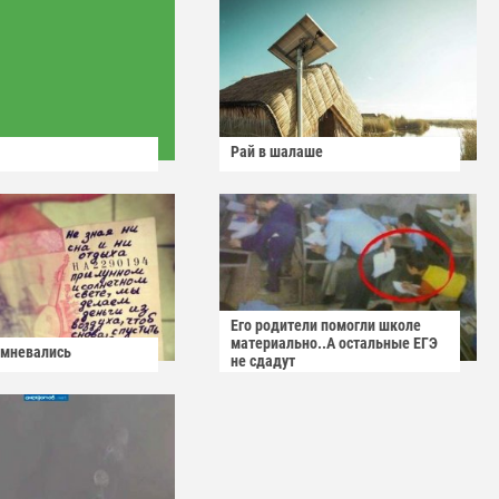
Рай в шалаше
Его родители помогли школе
материально..А остальные ЕГЭ
омневались
не сдадут