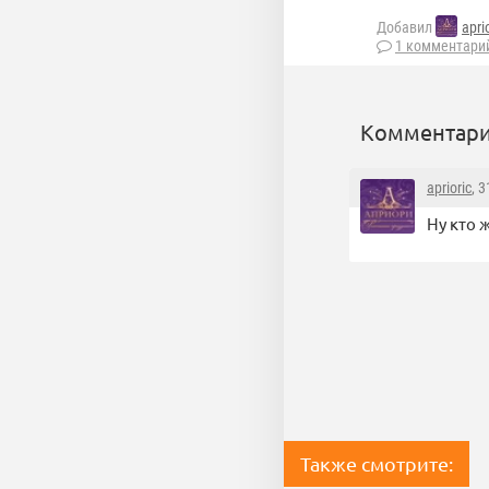
Добавил
apri
1 комментари
Комментари
aprioric
, 
Ну кто 
Также смотрите: