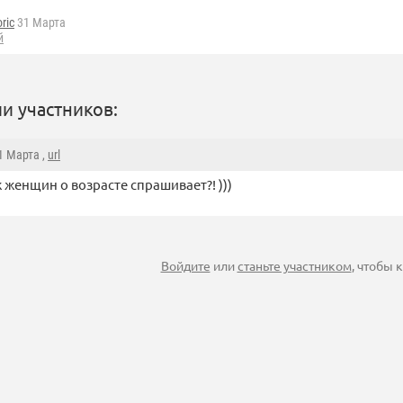
oric
31 Марта
й
и участников:
31 Марта ,
url
ж женщин о возрасте спрашивает?! )))
Войдите
или
станьте участником
, чтобы