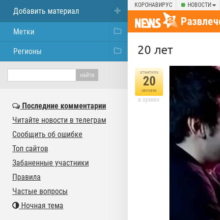
КОРОНАВИРУС
НОВОСТИ
Добавить материал
Развлеч
Метки
20 лет
Регионы
отметили
20
человек
в архиве
Последние комментарии
Читайте новости в телеграм
Сообщить об ошибке
Топ сайтов
Забаненные участники
Правила
Частые вопросы
Ночная тема