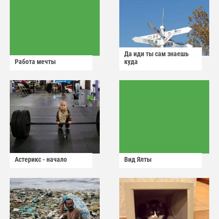
Да иди ты сам знаешь
Работа мечты
куда
Астерикс - начало
Вид Ялты