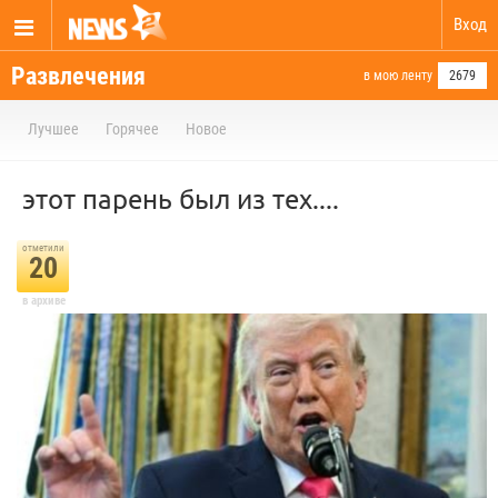
Вход
Развлечения
в мою ленту
2679
Лучшее
Горячее
Новое
этот парень был из тех....
отметили
20
в архиве