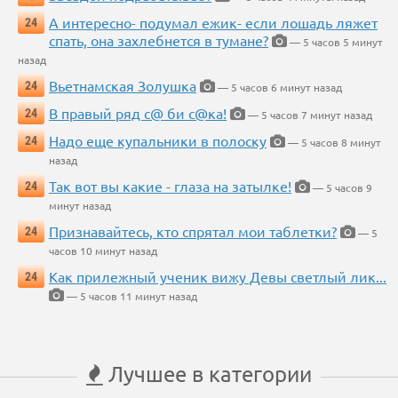
А интересно- подумал ежик- если лошадь ляжет
24
спать, она захлебнется в тумане?
— 5 часов 5 минут
назад
Вьетнамская Золушка
24
— 5 часов 6 минут назад
В правый ряд с@ би с@ка!
24
— 5 часов 7 минут назад
Надо еще купальники в полоску
24
— 5 часов 8 минут
назад
Так вот вы какие - глаза на затылке!
24
— 5 часов 9
минут назад
Признавайтесь, кто спрятал мои таблетки?
24
— 5
часов 10 минут назад
Как прилежный ученик вижу Девы светлый лик...
24
— 5 часов 11 минут назад
Лучшее в категории