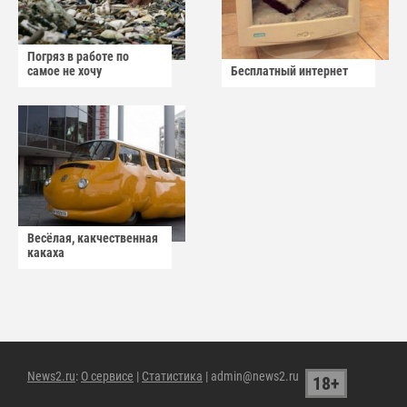
Погряз в работе по
самое не хочу
Бесплатный интернет
Весёлая, какчественная
какаха
News2.ru
:
О сервисе
|
Статистика
| admin@news2.ru
18+