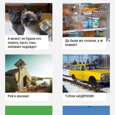
А может не будем его
Да были же сосиски, я ж
ловить, пусть тока
помню!!
поближе подойдет
Рай в шалаше
Yellow subДРИЗИН