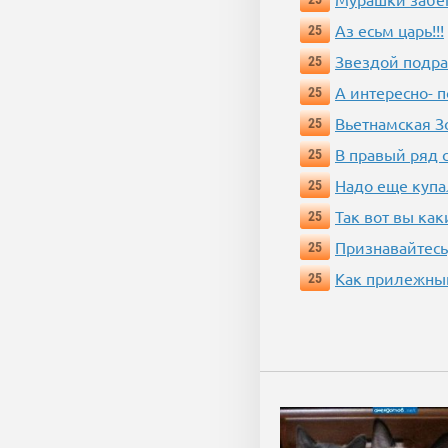
Аз есьм царь!!!
25
Звездой подр
25
А интересно- п
25
Вьетнамская 
25
В правый ряд 
25
Надо еще купа
25
Так вот вы как
25
Признавайтесь
25
Как прилежный
25