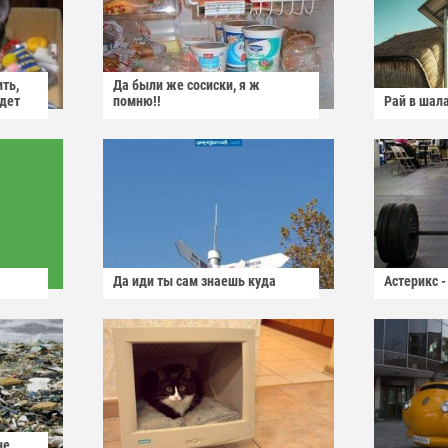
ить,
Да были же сосиски, я ж
йдет
помню!!
Рай в шал
Да иди ты сам знаешь куда
Астерикс -
не