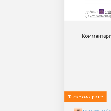
Добавил
apri
нет коммента
Комментари
Также смотрите:
Мурашки забе
25