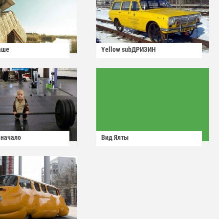
аше
Yellow subДРИЗИН
 начало
Вид Ялты