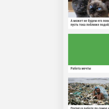
А может не будем его лов
пусть тока поближе подо
Работа мечты
Погряз в работе по самое 