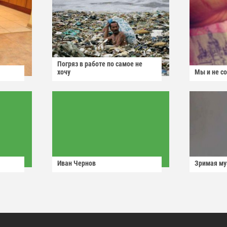
Погряз в работе по самое не
хочу
Мы и не с
Иван Чернов
Зримая м