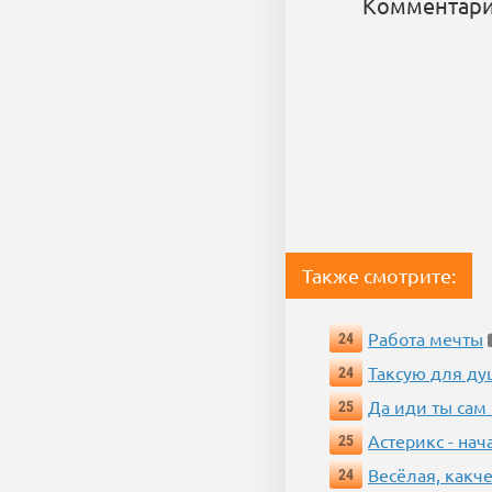
Комментари
Также смотрите:
Работа мечты
24
Таксую для душ
24
Да иди ты сам
25
Астерикс - нач
25
Весёлая, какч
24