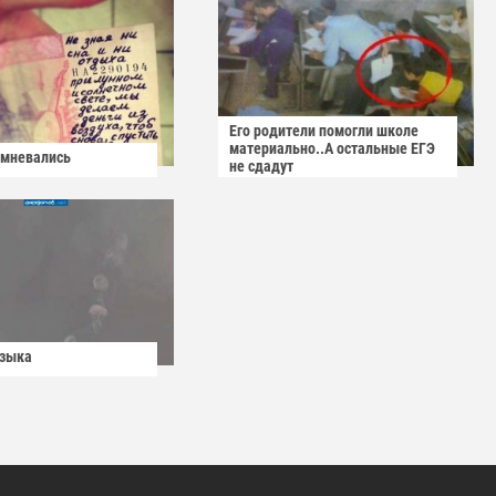
Его родители помогли школе
материально..А остальные ЕГЭ
омневались
не сдадут
узыка