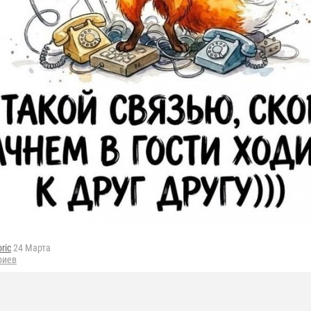
oric
24 Марта
риев