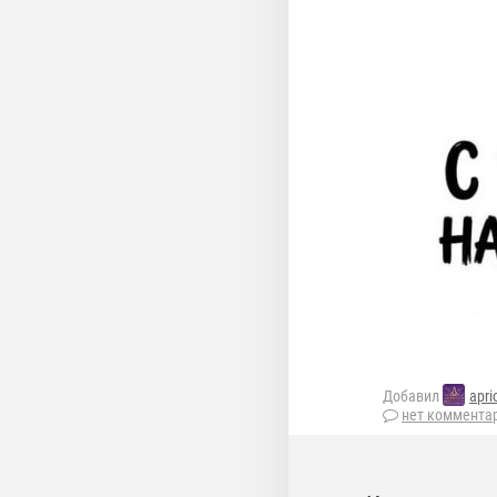
Добавил
apri
нет коммента