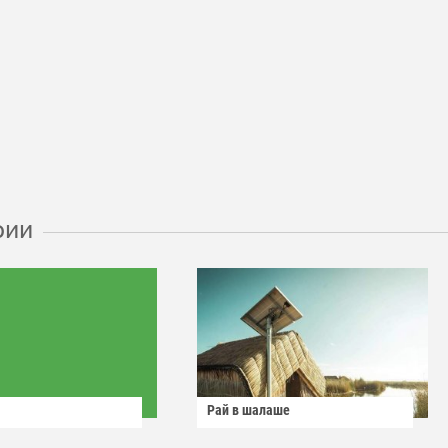
рии
Рай в шалаше