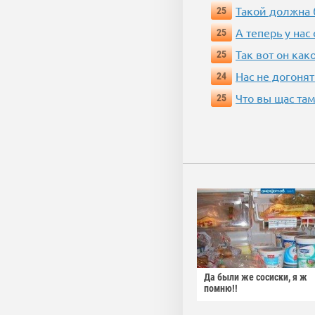
Такой должна 
25
А теперь у нас
25
Так вот он ка
25
Нас не догонят
24
Что вы щас там
25
Да были же сосиски, я ж
помню!!