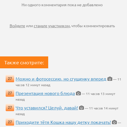
Ни одного комментария пока не добавлено
Войдите
или
станьте участником
, чтобы комментировать
Также смотрите:
Можно и фотосессию, но сгущенку вперед
27
— 11
часов 12 минут назад
Презентация нового блюда
27
— 11 часов 13 минут
назад
Что уставился? Целуй, давай!
27
— 11 часов 14 минут
назад
Приходите тётя Кошка нашу детку покачать!
27
—