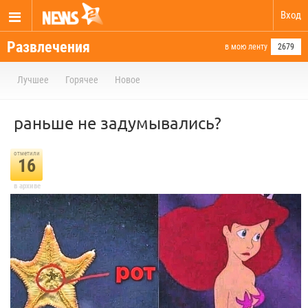
Вход
Развлечения
в мою ленту
2679
Лучшее
Горячее
Новое
раньше не задумывались?
отметили
16
в архиве