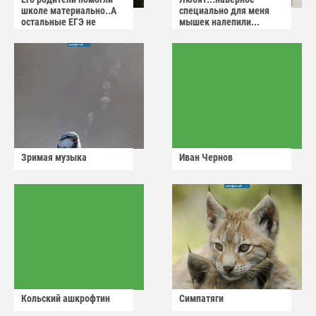
школе материально..А
специально для меня
остальные ЕГЭ не
мышек налепили...
сдадут
Зримая музыка
Иван Чернов
Кольский ашкрофтин
Симпатяги