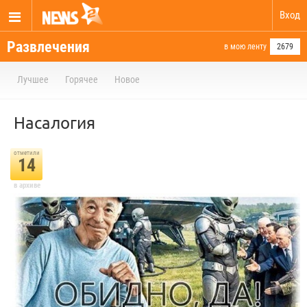
Вход
Развлечения
в мою ленту
2679
Лучшее
Горячее
Новое
Насалогия
отметили
14
в архиве