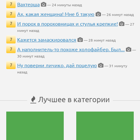
Вахтерша
7
— 24 минуты назад
Ах, какая женщина! Мне б такую
7
— 26 минут назад
И порох в пороховницах и стулья крепкие!
7
— 27
минут назад
Кажется замаскировался
7
— 28 минут назад
А наполнитель-то похоже холофайбер. Был...
7
—
30 минут назад
Ну поверни личико, дай поцелую
7
— 31 минуту
назад
Лучшее в категории