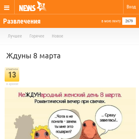
Вход
Развлечения
в мою ленту
2679
Лучшее
Горячее
Новое
Ждуны 8 марта
отметили
13
в архиве