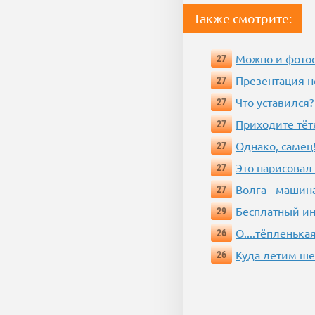
Также смотрите:
Можно и фотос
27
Презентация 
27
Что уставился?
27
Приходите тёт
27
Однако, самец!
27
Это нарисовал
27
Волга - машин
27
Бесплатный ин
29
О....тёпленькая
26
Куда летим ш
26