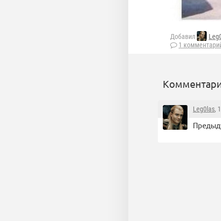
Добавил
Leg
1 комментари
Комментари
Leg0las
, 
Предыду