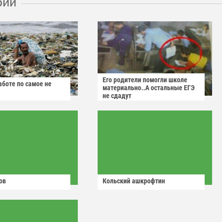
рии
Его родители помогли школе
аботе по самое не
материально..А остальные ЕГЭ
не сдадут
ов
Кольский ашкрофтин