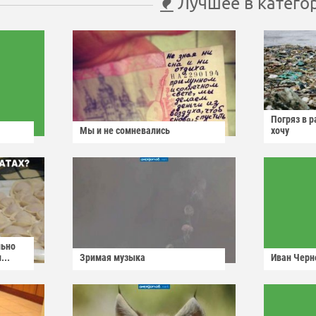
Лучшее в катего
Погряз в р
Мы и не сомневались
хочу
льно
...
Зримая музыка
Иван Черн