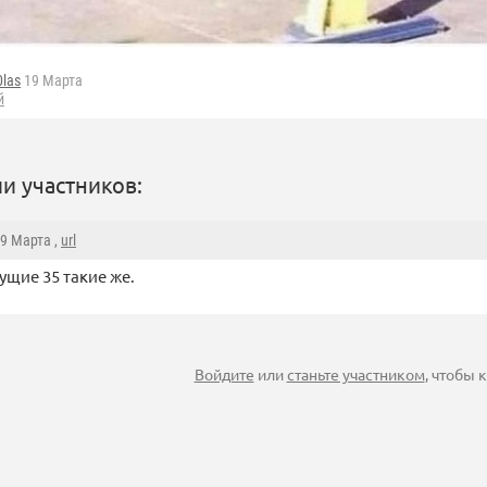
0las
19 Марта
й
и участников:
19 Марта ,
url
щие 35 такие же.
Войдите
или
станьте участником
, чтобы