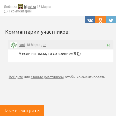
Добавил
bljashka
18 Марта
1 комментарий
Комментарии участников:
sant
, 18 Марта ,
url
+1
А если на глаза, то со зрением?! )))
Войдите
или
станьте участником
, чтобы комментировать
Также смотрите: