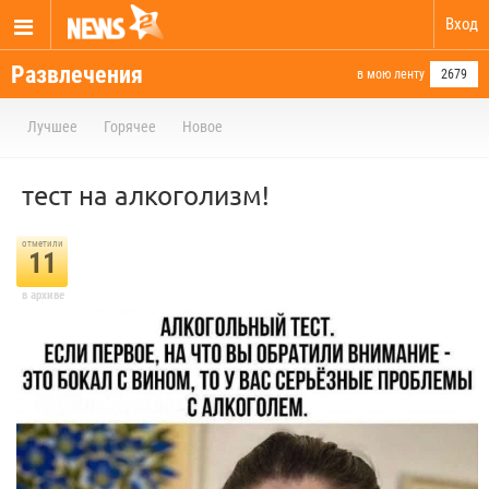
Вход
Развлечения
в мою ленту
2679
Лучшее
Горячее
Новое
тест на алкоголизм!
отметили
11
в архиве