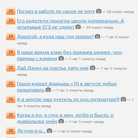
Погряз в работе по самое не хочу
24
— 58 минут назад
Его родители помогли школе материально..А
24
остальные ЕГЭ не сдадут
— 59 минут назад
Дорогой, а куда наш гид пропал?
24
— 1 час 0 минут
назад
В наше время кони без принцев ценнее, чем
24
принцы с конями
— 1 час 1 минуту назад
Дай Джим на счастье лапу мне
23
— 1 час 2 минуты
назад
Город-курорт Анадырь +10 в августе добро
23
пожаловать
— 1 час 3 минуты назад
А в центре наш учитель по муз.литературе))
24
— 1
час 4 минуты назад
Когда я ем, я глух и нем, хитёр и быстр, и
22
дьявольски умён
— 1 час 5 минут назад
Ля мур-р-р...
24
— 1 час 6 минут назад