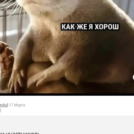
nduil
17 Марта
й
и участников: