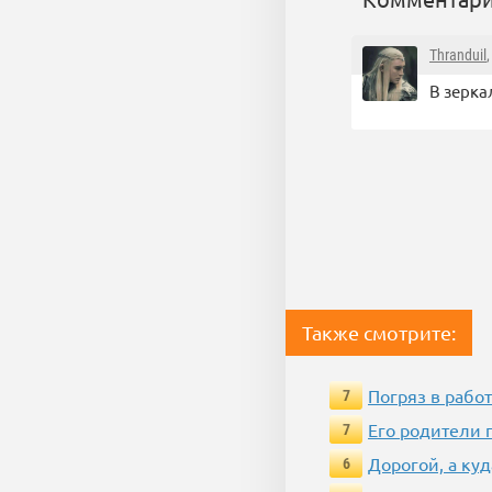
Thranduil
В зерка
Также смотрите:
Погряз в работ
7
Его родители 
7
Дорогой, а куд
6