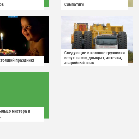
ов
Симпатяги
Следующие в колонне грузовики
везут: насос, домкрат, аптечка,
астоящий праздник!
аварийный знак
ыльцо мистера и
д