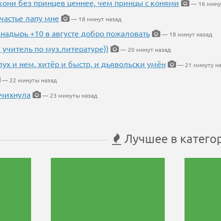
кони без принцев ценнее, чем принцы с конями
— 16 мину
частье лапу мне
— 18 минут назад
Анадырь +10 в августе добро пожаловать
— 18 минут назад
 учитель по муз.литературе))
— 20 минут назад
глух и нем, хитёр и быстр, и дьявольски умён
— 21 минуту н
— 22 минуты назад
 чихнула
— 23 минуты назад
Лучшее в катего