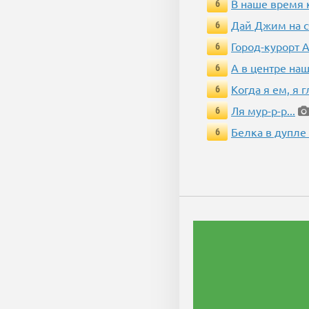
В наше время 
6
Дай Джим на с
6
Город-курорт 
6
А в центре наш
6
Когда я ем, я 
6
Ля мур-р-р...
6
Белка в дупле
6