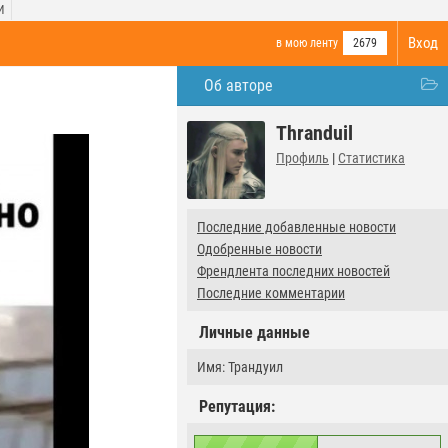
И
Вход
в мою ленту
2679
Об авторе
Thranduil
Профиль
|
Статистика
Последние добавленные новости
Одобренные новости
Френдлента последних новостей
Последние комментарии
Личные данные
Имя: Трандуил
Репутация: