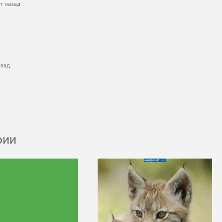
т назад
азад
рии