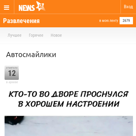
Вход
Развлечения
в мою ленту
2679
Лучшее
Горячее
Новое
Автосмайлики
отметили
12
в архиве