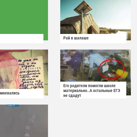
Рай в шалаше
Его родители помогли школе
материально..А остальные ЕГЭ
омневались
не сдадут