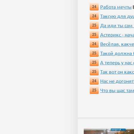
Работа мечты
24
Таксую для душ
24
Да иди ты сам
25
Астерикс - нач
25
Весёлая, какч
24
Такой должна 
25
А теперь у нас
25
Так вот он ка
25
Нас не догонят
24
Что вы щас там
25