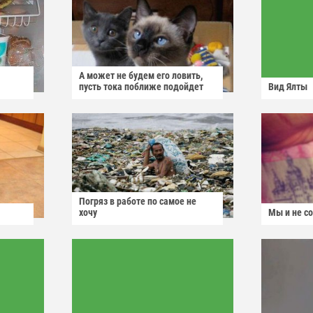
А может не будем его ловить,
пусть тока поближе подойдет
Вид Ялты
Погряз в работе по самое не
хочу
Мы и не с