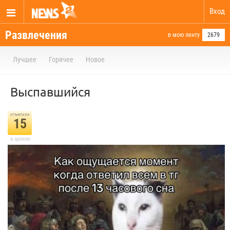
Вход
Развлечения
в мою ленту
2679
Лучшее
Горячее
Новое
Выспавшийся
отметили
15
в архиве