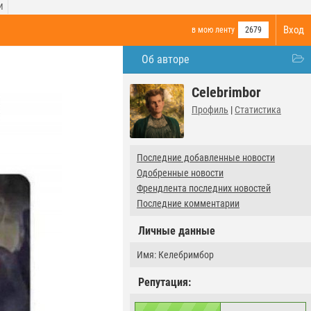
И
Вход
в мою ленту
2679
Об авторе
Celebrimbor
Профиль
|
Статистика
Последние добавленные новости
Одобренные новости
Френдлента последних новостей
Последние комментарии
Личные данные
Имя: Келебримбор
Репутация: