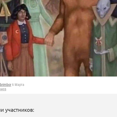
brimbor
6 Марта
риев
и участников: