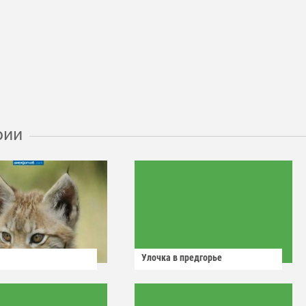
рии
Улочка в предгорье