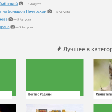
 бабочкой
— 5 Августа
в на Большой Печерской
— 5 Августа
нева
— 5 Августа
орана
— 5 Августа
Лучшее в катего
Вести с Родины
Симпатяги