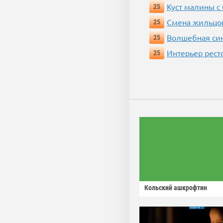
Куст малины с
25
Смена жильцо
25
Волшебная си
25
Интерьер рест
25
Кольский ашкрофтин