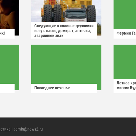
Следующие в колонне грузовики
везут: насос, домкрат, аптечка,
ик!
Фермин Га
аварийный знак
Летнее кр
Последнее печенье
миссис Ву
истика
| admin@news2.ru