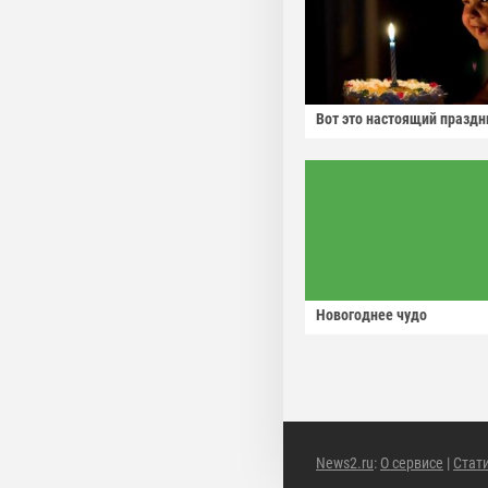
Вот это настоящий праздн
Новогоднее чудо
News2.ru
:
О сервисе
|
Стат