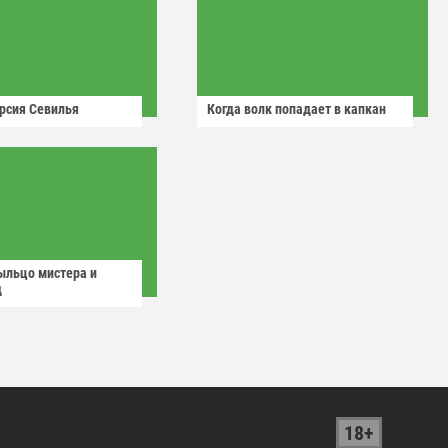
рсия Севилья
Когда волк попадает в капкан
ыльцо мистера и
д
18+