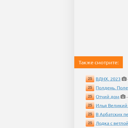
Также смотрите:
ВДНХ, 2023
25
Полдень. Пол
25
Отчий дом
25
—
Илья Великий
25
В Арбатских п
25
Лодка с ветло
25