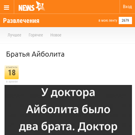
Вход
Развлечения
в мою ленту
2679
Лучшее
Горячее
Новое
Братья Айболита
отметили
18
в архиве