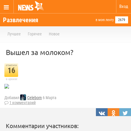
Вход
Развлечения
в мою ленту
2679
Лучшее
Горячее
Новое
Вышел за молоком?
отметили
16
в архиве
Добавил
Celeborn
6 Марта
1 комментарий
Комментарии участников: