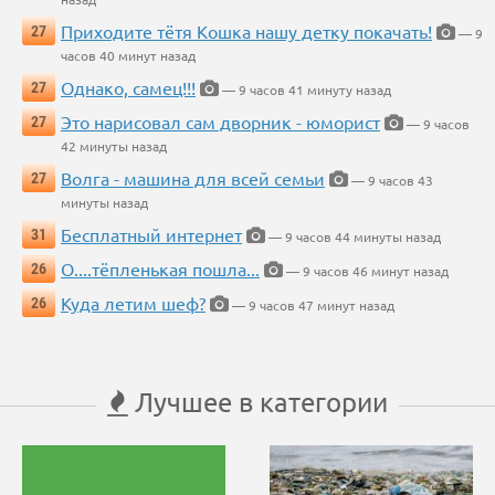
Приходите тётя Кошка нашу детку покачать!
27
— 9
часов 40 минут назад
Однако, самец!!!
27
— 9 часов 41 минуту назад
Это нарисовал сам дворник - юморист
27
— 9 часов
42 минуты назад
Волга - машина для всей семьи
27
— 9 часов 43
минуты назад
Бесплатный интернет
31
— 9 часов 44 минуты назад
О....тёпленькая пошла...
26
— 9 часов 46 минут назад
Куда летим шеф?
26
— 9 часов 47 минут назад
Лучшее в категории