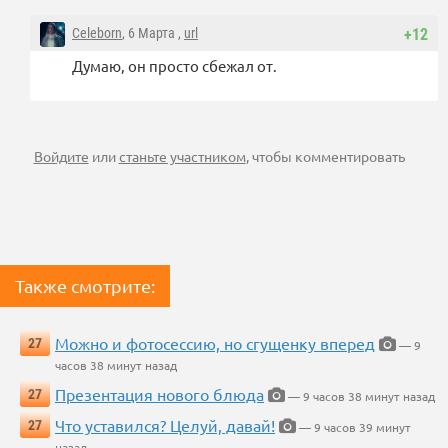
Celeborn
, 6 Марта ,
url
+12
Думаю, он просто сбежал от.
Войдите
или
станьте участником
, чтобы комментировать
Также смотрите:
Можно и фотосессию, но сгущенку вперед
27
— 9
часов 38 минут назад
Презентация нового блюда
27
— 9 часов 38 минут назад
Что уставился? Целуй, давай!
27
— 9 часов 39 минут
назад