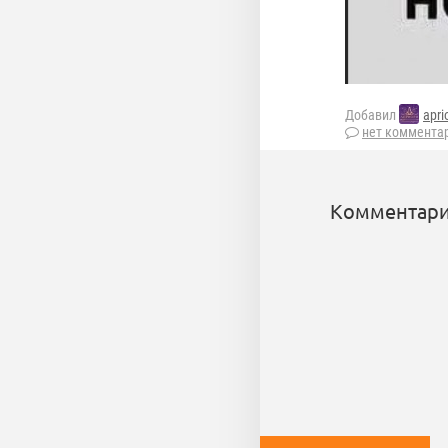
Добавил
apri
нет коммента
Комментари