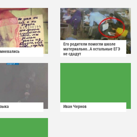
Его родители помогли школе
материально..А остальные ЕГЭ
омневались
не сдадут
узыка
Иван Чернов