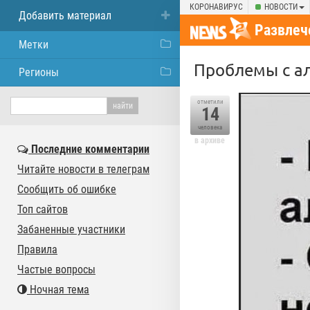
КОРОНАВИРУС
НОВОСТИ
Добавить материал
Развлеч
Метки
Проблемы с а
Регионы
отметили
14
человека
в архиве
Последние комментарии
Читайте новости в телеграм
Сообщить об ошибке
Топ сайтов
Забаненные участники
Правила
Частые вопросы
Ночная тема