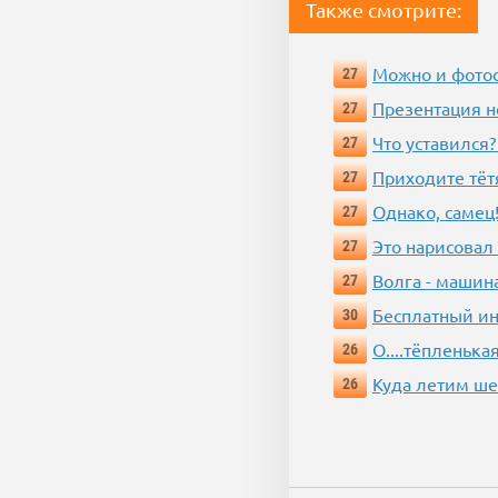
Также смотрите:
Можно и фотос
27
Презентация 
27
Что уставился?
27
Приходите тёт
27
Однако, самец!
27
Это нарисовал
27
Волга - машин
27
Бесплатный ин
30
О....тёпленькая
26
Куда летим ш
26