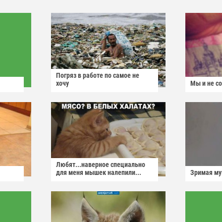
Погряз в работе по самое не
хочу
Мы и не с
Любят...наверное специально
для меня мышек налепили...
Зримая м