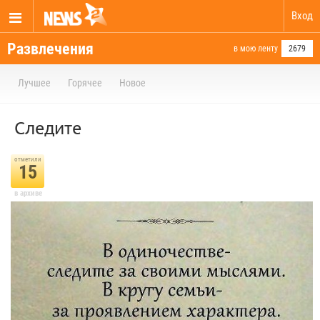
Вход
Развлечения
в мою ленту
2679
Лучшее
Горячее
Новое
Следите
отметили
15
в архиве