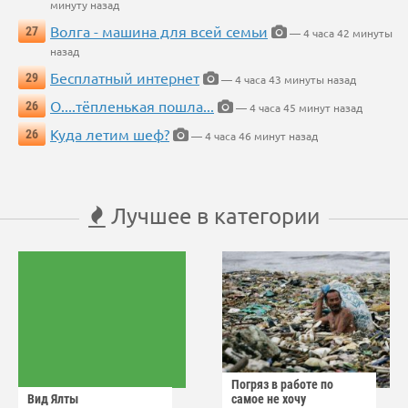
минуту назад
Волга - машина для всей семьи
27
— 4 часа 42 минуты
назад
Бесплатный интернет
29
— 4 часа 43 минуты назад
О....тёпленькая пошла...
26
— 4 часа 45 минут назад
Куда летим шеф?
26
— 4 часа 46 минут назад
Лучшее в категории
Погряз в работе по
Вид Ялты
самое не хочу