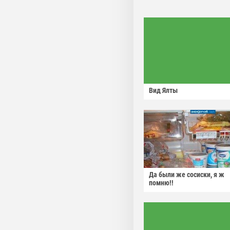
Вид Ялты
Да были же сосиски, я ж
помню!!