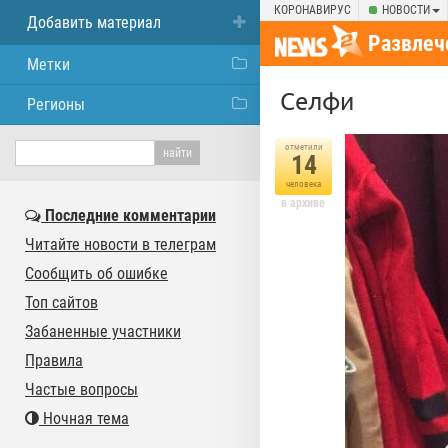
КОРОНАВИРУС
НОВОСТИ
Добавить материал
Развлеч
Метки
Селфи
Регионы
отметили
14
человека
в архиве
Последние комментарии
Читайте новости в телеграм
Сообщить об ошибке
Топ сайтов
Забаненные участники
Правила
Частые вопросы
Ночная тема