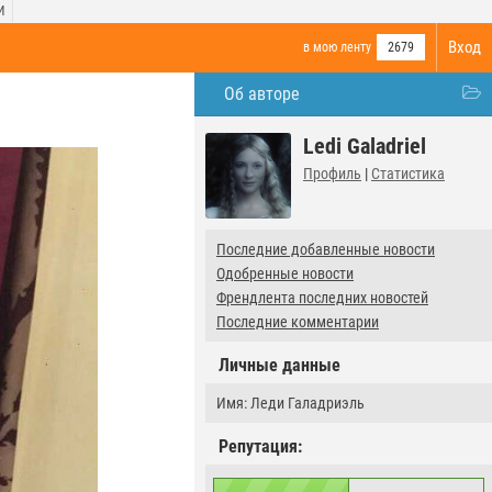
И
Вход
в мою ленту
2679
Об авторе
Ledi Galadriel
Профиль
|
Статистика
Последние добавленные новости
Одобренные новости
Френдлента последних новостей
Последние комментарии
Личные данные
Имя: Леди Галадриэль
Репутация: