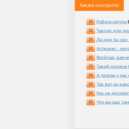
Также смотрите:
Работа мечты
22
Таксую для душ
22
Да иди ты сам
23
Астерикс - нач
23
Весёлая, какч
22
Такой должна 
23
А теперь у нас
23
Так вот он ка
23
Нас не догонят
22
Что вы щас там
22