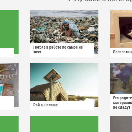
Погряз в работе по самое не
хочу
Бесплатны
Его родит
материаль
Рай в шалаше
не сдадут