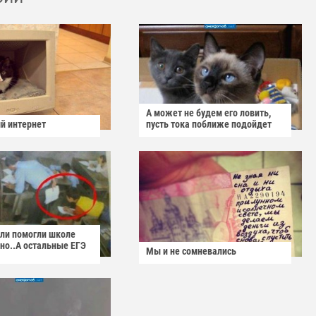
А может не будем его ловить,
й интернет
пусть тока поближе подойдет
ели помогли школе
но..А остальные ЕГЭ
Мы и не сомневались