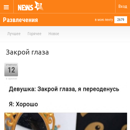
Вход
Развлечения
в мою ленту
2679
Лучшее
Горячее
Новое
Закрой глаза
отметили
12
в архиве