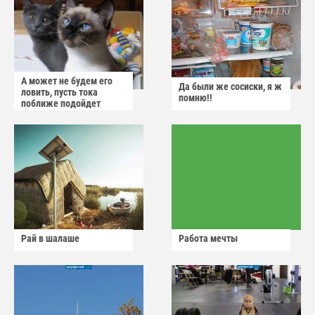
А может не будем его
Да были же сосиски, я ж
ловить, пусть тока
помню!!
поближе подойдет
Рай в шалаше
Работа мечты