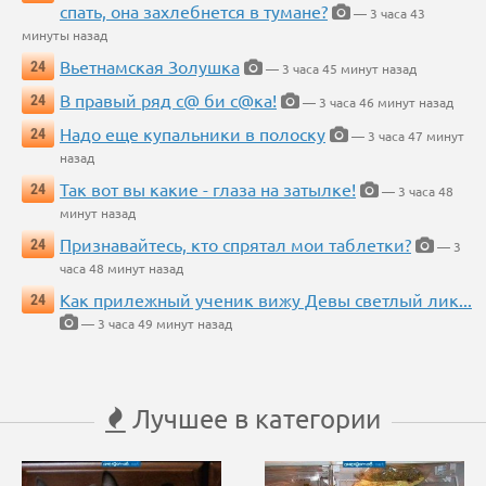
спать, она захлебнется в тумане?
— 3 часа 43
минуты назад
Вьетнамская Золушка
24
— 3 часа 45 минут назад
В правый ряд с@ би с@ка!
24
— 3 часа 46 минут назад
Надо еще купальники в полоску
24
— 3 часа 47 минут
назад
Так вот вы какие - глаза на затылке!
24
— 3 часа 48
минут назад
Признавайтесь, кто спрятал мои таблетки?
24
— 3
часа 48 минут назад
Как прилежный ученик вижу Девы светлый лик...
24
— 3 часа 49 минут назад
Лучшее в категории