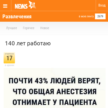
Вход
Развлечения
в мою ленту
2679
Лучшее
Горячее
Новое
140 лет работаю
отметили
17
в архиве