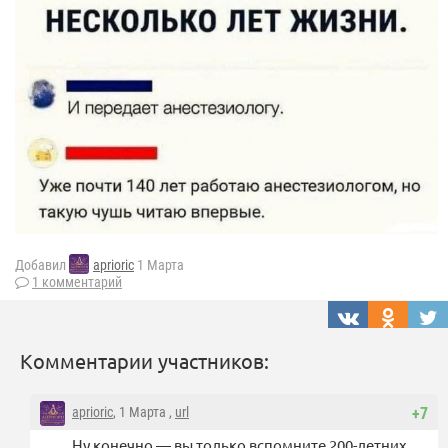
Добавил
aprioric
1 Марта
1 комментарий
Комментарии участников:
aprioric
, 1 Марта ,
url
+7
Ну конечно — вы только вспомните 200-летних