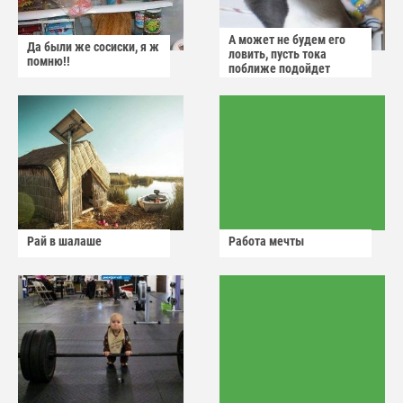
А может не будем его
Да были же сосиски, я ж
ловить, пусть тока
помню!!
поближе подойдет
Рай в шалаше
Работа мечты