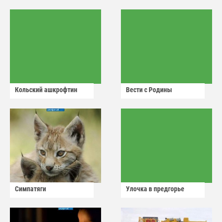
Кольский ашкрофтин
Вести с Родины
Симпатяги
Улочка в предгорье