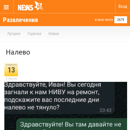
Вход
Развлечения
в мою ленту
2679
Лучшее
Горячее
Новое
Налево
отметили
13
в архиве