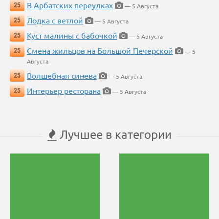
В Арбатских переулках
25
— 5 Августа
Лодка с ветлой
25
— 5 Августа
Куст малины с бабочкой
25
— 5 Августа
Смена жильцов на Большой Печерской
25
— 5
Августа
Волшебная синева
25
— 5 Августа
Интерьер ресторана
25
— 5 Августа
Лучшее в категории