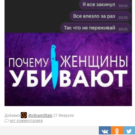
Добавил
4toSnamiStalo
27 Февраля
нет комментариев