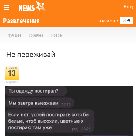
Вход
Развлечения
в мою ленту
2679
Лучшее
Горячее
Новое
Не переживай
отметили
13
в архиве