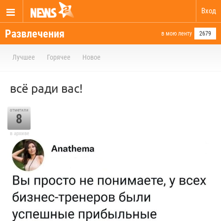
Вход
Развлечения
в мою ленту
2679
Лучшее
Горячее
Новое
всё ради вас!
отметили
8
в архиве