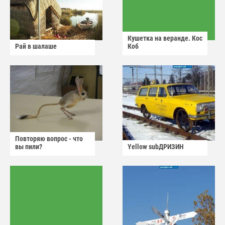
Кушетка на веранде. Кос
Рай в шалаше
Коб
Повторяю вопрос - что
вы пили?
Yellow subДРИЗИН