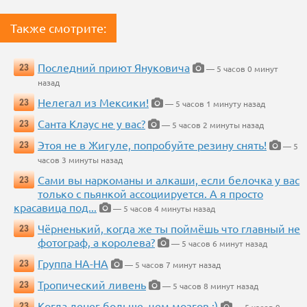
Также смотрите:
Последний приют Януковича
23
— 5 часов 0 минут
назад
Нелегал из Мексики!
23
— 5 часов 1 минуту назад
Санта Клаус не у вас?
23
— 5 часов 2 минуты назад
Этоя не в Жигуле, попробуйте резину снять!
23
— 5
часов 3 минуты назад
Сами вы наркоманы и алкаши, если белочка у вас
23
только с пьянкой ассоциируется. А я просто
красавица под...
— 5 часов 4 минуты назад
Чёрненький, когда же ты поймёшь что главный не
23
фотограф, а королева?
— 5 часов 6 минут назад
Группа НА-НА
23
— 5 часов 7 минут назад
Тропический ливень
23
— 5 часов 8 минут назад
Когда денег больше, чем мозгов :)
23
— 5 часов 9