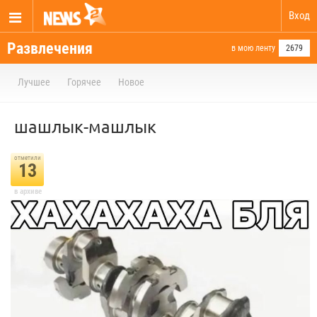
Вход
Развлечения
в мою ленту
2679
Лучшее
Горячее
Новое
шашлык-машлык
отметили
13
в архиве