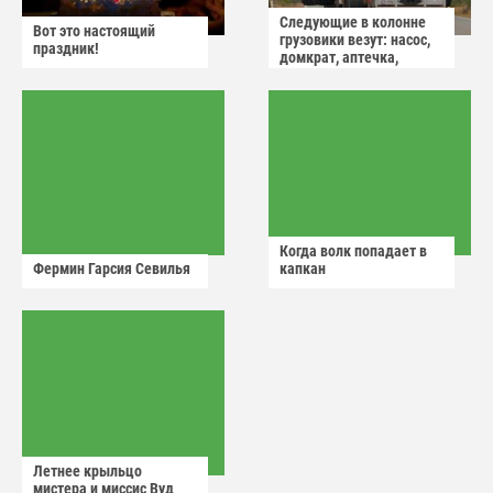
Следующие в колонне
Вот это настоящий
грузовики везут: насос,
праздник!
домкрат, аптечка,
аварийный знак
Когда волк попадает в
Фермин Гарсия Севилья
капкан
Летнее крыльцо
мистера и миссис Вуд