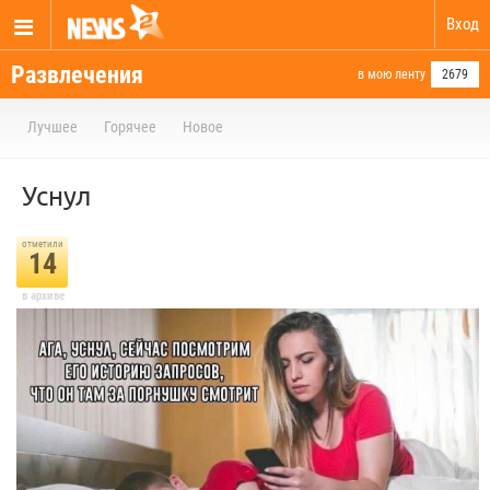
Вход
Развлечения
в мою ленту
2679
Лучшее
Горячее
Новое
Уснул
отметили
14
в архиве