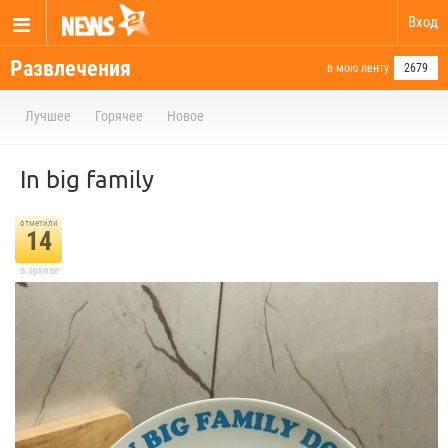
Вход
Развлечения
в мою ленту
2679
Лучшее
Горячее
Новое
In big family
отметили
14
в архиве