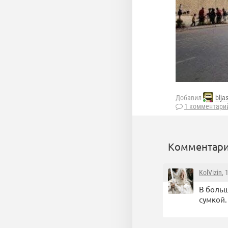
Добавил
blja
1 комментари
Комментари
KolVizin
, 
В больш
сумкой