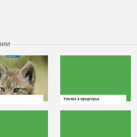
рии
Улочка в предгорье