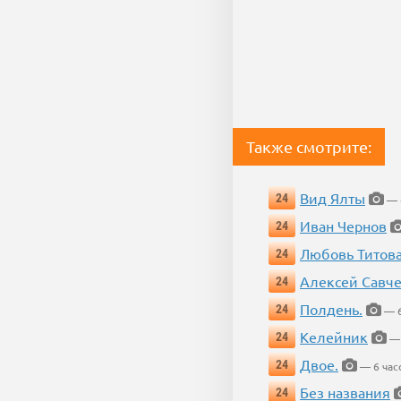
Также смотрите:
Вид Ялты
24
— 6
Иван Чернов
24
Любовь Титов
24
Алексей Савч
24
Полдень.
24
— 6
Келейник
24
— 
Двое.
24
— 6 час
Без названия
24