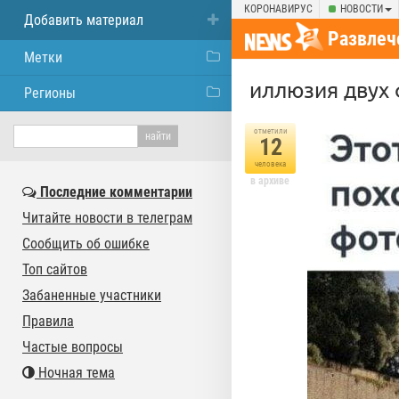
КОРОНАВИРУС
НОВОСТИ
Добавить материал
Развлеч
Метки
иллюзия двух
Регионы
отметили
12
человека
в архиве
Последние комментарии
Читайте новости в телеграм
Сообщить об ошибке
Топ сайтов
Забаненные участники
Правила
Частые вопросы
Ночная тема