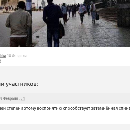
shka
18 Февраля
й
и участников:
19 Февраля ,
url
ей степени этому восприятию способствует затемнённая спин
.