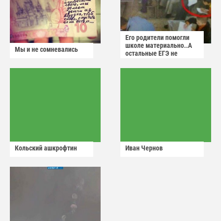
Его родители помогли
школе материально..А
Мы и не сомневались
остальные ЕГЭ не
сдадут
Кольский ашкрофтин
Иван Чернов