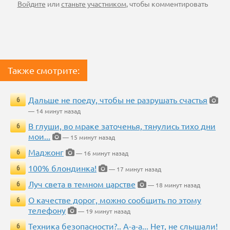
Войдите
или
станьте участником
, чтобы комментировать
Также смотрите:
Дальше не поеду, чтобы не разрушать счастья
6
— 14 минут назад
В глуши, во мраке заточенья, тянулись тихо дни
6
мои...
— 15 минут назад
Маджонг
6
— 16 минут назад
100% блондинка!
6
— 17 минут назад
Луч света в темном царстве
6
— 18 минут назад
О качестве дорог, можно сообщить по этому
6
телефону
— 19 минут назад
Техника безопасности?.. А-а-а... Нет, не слышали!
6