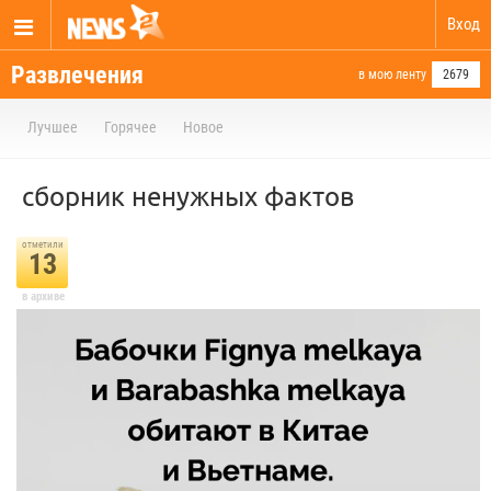
Вход
Развлечения
в мою ленту
2679
Лучшее
Горячее
Новое
сборник ненужных фактов
отметили
13
в архиве