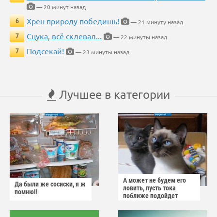
— 20 минут назад
Хрен природу победишь!
6
— 21 минуту назад
Сцука, всё склевал...
7
— 22 минуты назад
Подсекай!
7
— 23 минуты назад
Лучшее в категории
А может не будем его
Да были же сосиски, я ж
ловить, пусть тока
помню!!
поближе подойдет