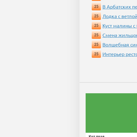
В Арбатских п
25
Лодка с ветло
25
Куст малины с
25
Смена жильцо
25
Волшебная си
25
Интерьер рест
25
Кот прав