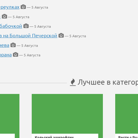
ереулках
— 5 Августа
й
— 5 Августа
 бабочкой
— 5 Августа
в на Большой Печерской
— 5 Августа
нева
— 5 Августа
орана
— 5 Августа
Лучшее в катего
Кольский ашкрофтин
Вести с Р