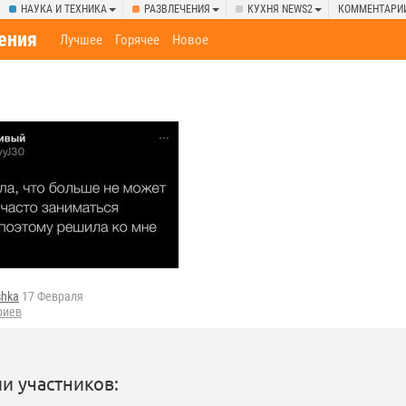
НАУКА И ТЕХНИКА
РАЗВЛЕЧЕНИЯ
КУХНЯ NEWS2
КОММЕНТАРИ
ения
Лучшее
Горячее
Новое
!
shka
17 Февраля
риев
и участников: