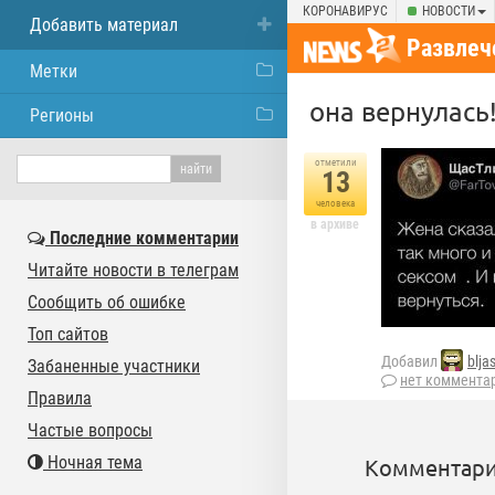
КОРОНАВИРУС
НОВОСТИ
Добавить материал
Развлеч
Метки
она вернулась
Регионы
отметили
13
человека
в архиве
Последние комментарии
Читайте новости в телеграм
Сообщить об ошибке
Топ сайтов
Добавил
blja
Забаненные участники
нет коммента
Правила
Частые вопросы
Ночная тема
Комментари