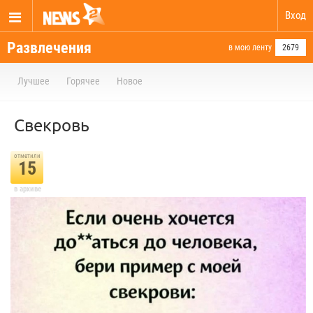
Вход
Развлечения
в мою ленту
2679
Лучшее
Горячее
Новое
Свекровь
отметили
15
в архиве