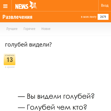
Вход
Развлечения
в мою ленту
2679
Лучшее
Горячее
Новое
голубей видели?
отметили
13
в архиве