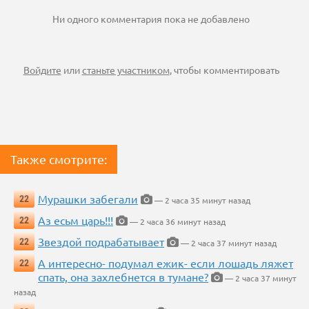
Ни одного комментария пока не добавлено
Войдите
или
станьте участником
, чтобы комментировать
Также смотрите:
Мурашки забегали
22
— 2 часа 35 минут назад
Аз есьм царь!!!
22
— 2 часа 36 минут назад
Звездой подрабатывает
22
— 2 часа 37 минут назад
А интересно- подумал ежик- если лошадь ляжет
22
спать, она захлебнется в тумане?
— 2 часа 37 минут
назад