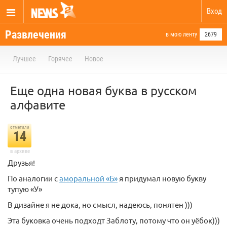
Вход
Развлечения
в мою ленту
2679
Лучшее
Горячее
Новое
Еще одна новая буква в русском
алфавите
отметили
14
в архиве
Друзья!
По аналогии с
аморальной «Б»
я придумал новую букву
тупую «У»
В дизайне я не дока, но смысл, надеюсь, понятен )))
Эта буковка очень подходт Заблоту, потому что он уёбок)))