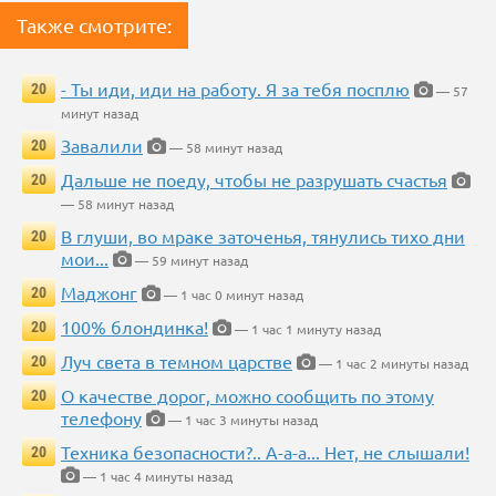
Также смотрите:
- Ты иди, иди на работу. Я за тебя посплю
20
— 57
минут назад
Завалили
20
— 58 минут назад
Дальше не поеду, чтобы не разрушать счастья
20
— 58 минут назад
В глуши, во мраке заточенья, тянулись тихо дни
20
мои...
— 59 минут назад
Маджонг
20
— 1 час 0 минут назад
100% блондинка!
20
— 1 час 1 минуту назад
Луч света в темном царстве
20
— 1 час 2 минуты назад
О качестве дорог, можно сообщить по этому
20
телефону
— 1 час 3 минуты назад
Техника безопасности?.. А-а-а... Нет, не слышали!
20
— 1 час 4 минуты назад