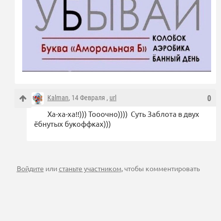
Kalman
, 14 Февраля ,
url
0
Ха-ха-ха!!))) Тооочно)))) Суть Заблота в двух
ёбнутых букоффках)))
Войдите
или
станьте участником
, чтобы комментировать