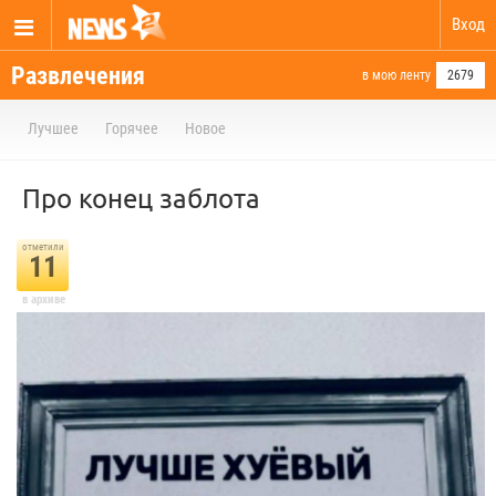
Вход
Развлечения
в мою ленту
2679
Лучшее
Горячее
Новое
Про конец заблота
отметили
11
в архиве