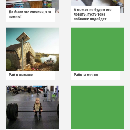
А может не будем его
Да были же сосиски, я ж
ловить, пусть тока
помню!!
поближе подойдет
Рай в шалаше
Работа мечты