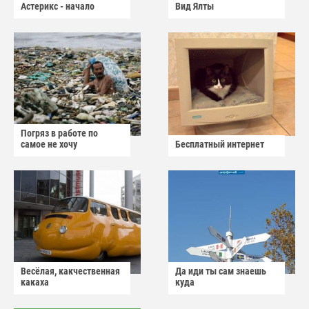
Астерикс - начало
Вид Ялты
Погряз в работе по
самое не хочу
Бесплатный интернет
Весёлая, какчественная
Да иди ты сам знаешь
какаха
куда