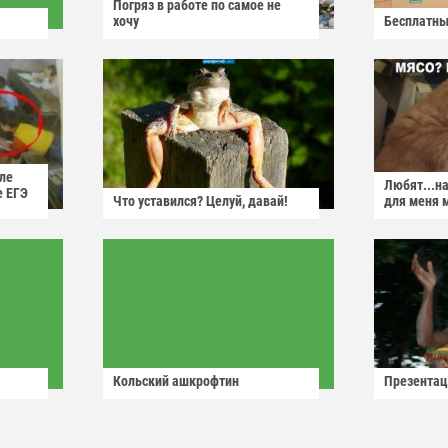
Погряз в работе по самое не
хочу
Бесплатны
ле
Любят...н
е ЕГЭ
Что уставился? Целуй, давай!
для меня 
Кольский ашкрофтин
Презентац