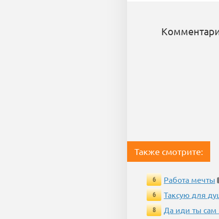
Комментари
Также смотрите:
Работа мечты
6
Таксую для душ
6
Да иди ты сам
8