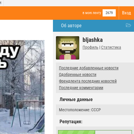
И
Вход
в мою ленту
2679
Об авторе
bljashka
Профиль
|
Статистика
Последние добавленные новости
Одобренные новости
Френдлента последних новостей
Последние комментарии
Личные данные
Местоположение: СССР
Репутация: