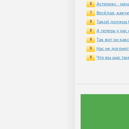
Астерикс - нач
8
Весёлая, какч
7
Такой должна 
8
А теперь у нас
8
Так вот он ка
8
Нас не догонят
8
Что вы щас там
8