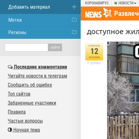
КОРОНАВИРУС
НОВОСТИ
Добавить материал
Развлеч
Метки
доступное жи
Регионы
отметили
12
человека
в архиве
Последние комментарии
Читайте новости в телеграм
Сообщить об ошибке
Топ сайтов
Забаненные участники
Правила
Частые вопросы
Ночная тема