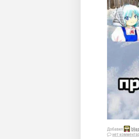
Добавил
blja
нет коммента