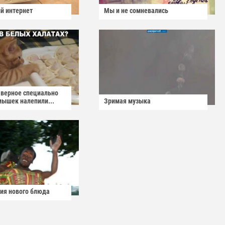
й интернет
Мы и не сомневались
аверное специально
мышек налепили...
Зримая музыка
ия нового блюда