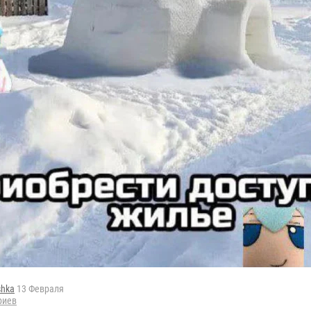
shka
13 Февраля
риев