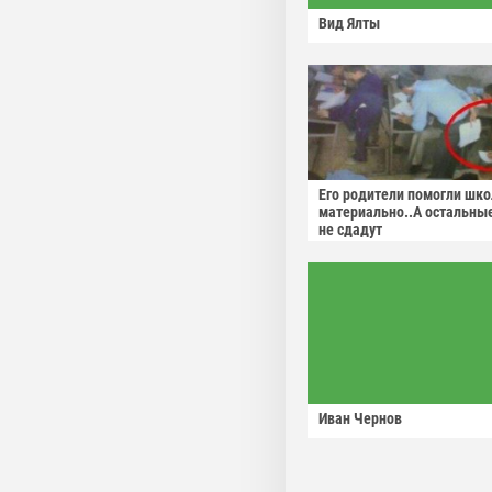
Вид Ялты
Его родители помогли шко
материально..А остальны
не сдадут
Иван Чернов