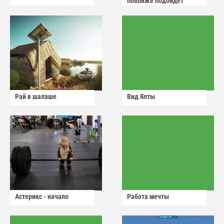
поближе подойдет
Рай в шалаше
Вид Ялты
Астерикс - начало
Работа мечты