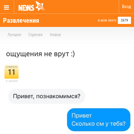
Вход
Развлечения
в мою ленту
2679
Лучшее
Горячее
Новое
ощущения не врут :)
отметили
11
в архиве