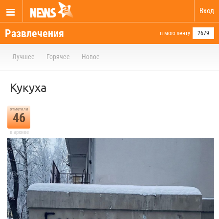
Вход
Развлечения
в мою ленту
2679
Лучшее
Горячее
Новое
Кукуха
отметили
46
в архиве