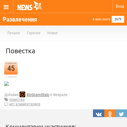
Вход
Развлечения
в мою ленту
2679
Лучшее
Горячее
Новое
Повестка
отметили
45
в архиве
Добавил
4toSnamiStalo
6 Февраля
повестка
нет комментариев
Комментарии участников: