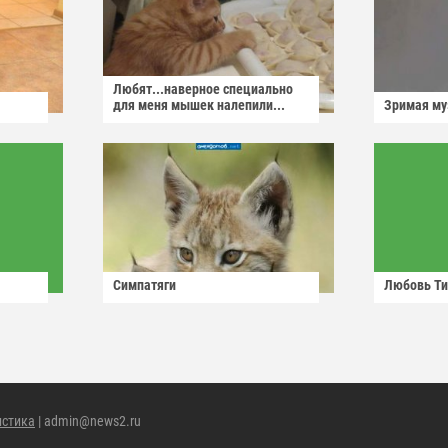
Любят...наверное специально
для меня мышек налепили...
Зримая м
Симпатяги
Любовь Ти
истика
| admin@news2.ru