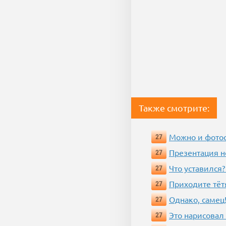
Также смотрите:
Можно и фотос
27
Презентация 
27
Что уставился?
27
Приходите тёт
27
Однако, самец!
27
Это нарисовал
27