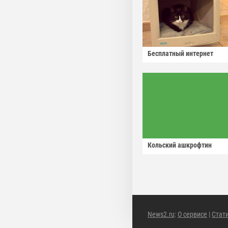
Бесплатный интернет
Кольский ашкрофтин
News2.ru
:
О сервисе
|
Стат