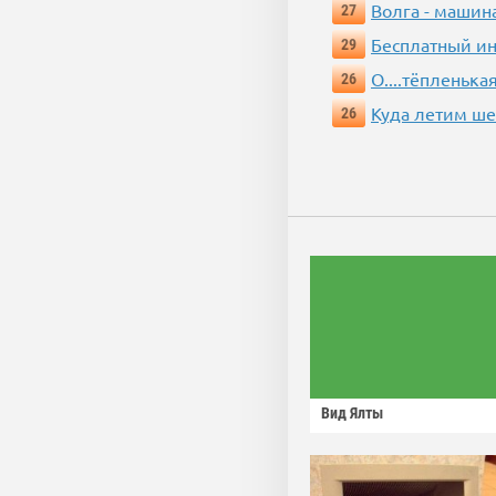
Волга - машин
27
Бесплатный ин
29
О....тёпленькая
26
Куда летим ш
26
Вид Ялты