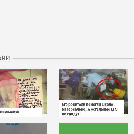
рии
Его родители помогли школе
материально..А остальные ЕГЭ
омневались
не сдадут