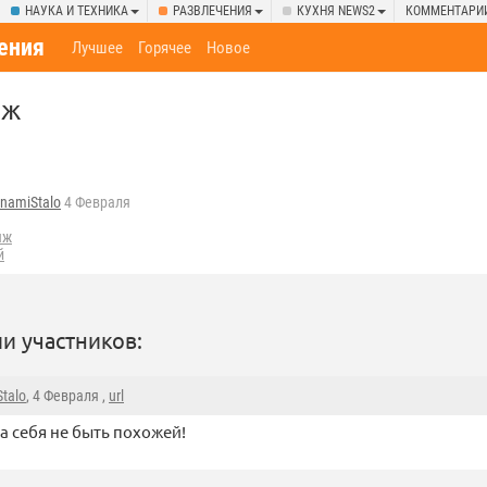
НАУКА И ТЕХНИКА
РАЗВЛЕЧЕНИЯ
КУХНЯ NEWS2
КОММЕНТАРИ
ения
Лучшее
Горячее
Новое
яж
namiStalo
4 Февраля
яж
й
и участников:
talo
, 4 Февраля ,
url
а себя не быть похожей!