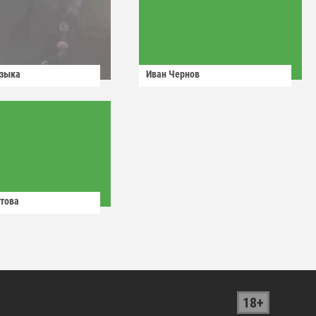
узыка
Иван Чернов
това
18+