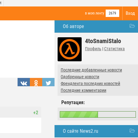
И
Вход
в мою ленту
2679
Об авторе
4toSnamiStalo
Профиль
|
Статистика
Последние добавленные новости
Одобренные новости
Френдлента последних новостей
Последние комментарии
Репутация:
+2
О сайте News2.ru