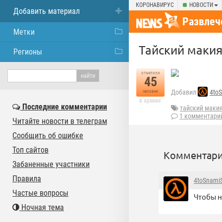
КОРОНАВИРУС
НОВОСТИ
Добавить материал
Развлеч
Метки
Тайский маки
Регионы
отметили
45
Добавил
4toS
человек
в архиве
Последние комментарии
тайский маки
1 комментари
Читайте новости в телеграм
Сообщить об ошибке
Топ сайтов
Комментари
Забаненные участники
Правила
4toSnamiS
Частые вопросы
Чтобы н
Ночная тема