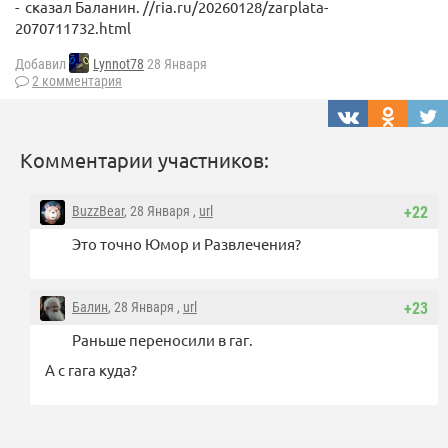
- сказал Баланин. //ria.ru/20260128/zarplata-
2070711732.html
Добавил
Lynnot78
28 Января
2 комментария
Комментарии участников:
BuzzBear
, 28 Января ,
url
+22
Это точно Юмор и Развлечения?
Балин
, 28 Января ,
url
+23
Раньше переносили в гаг.
А с гага куда?