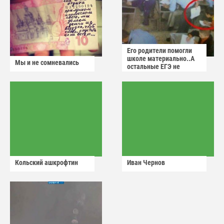
Его родители помогли
школе материально..А
Мы и не сомневались
остальные ЕГЭ не
сдадут
Кольский ашкрофтин
Иван Чернов