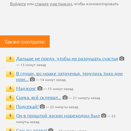
Войдите
или
станьте участником
, чтобы комментировать
Также смотрите:
Дальше не поеду, чтобы не разрушать счастья
6
— 13 минут назад
В глуши, во мраке заточенья, тянулись тихо дни
6
мои...
— 14 минут назад
Маджонг
6
— 15 минут назад
Сцука, всё склевал...
6
— 21 минуту назад
Подсекай!
6
— 22 минуты назад
Он в прошлой жизни мореходом был
6
— 23
минуты назад
Сам ты дятел!
6
— 24 минуты назад