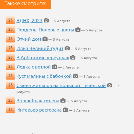
Также смотрите:
ВДНХ, 2023
25
— 5 Августа
Полдень. Полевые цветы
25
— 5 Августа
Отчий дом
25
— 5 Августа
Илья Великий гудит
25
— 5 Августа
В Арбатских переулках
25
— 5 Августа
Лодка с ветлой
25
— 5 Августа
Куст малины с бабочкой
25
— 5 Августа
Смена жильцов на Большой Печерской
25
— 5
Августа
Волшебная синева
25
— 5 Августа
Интерьер ресторана
25
— 5 Августа