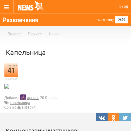
Вход
Развлечения
в мою ленту
2679
Лучшее
Горячее
Новое
Капельница
отметили
41
в архиве
Добавил
aprioric
20 Января
капельница
2 комментария
Комментарии участников: