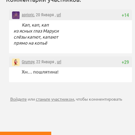
aprioric
, 20 Января ,
url
+14
Кап, кап, кап
из ясных глаз Маруси
слёзы капют, капают
прямо на копьё
Grumpy
, 22 Января ,
url
+29
Хм… пошлятина!
Войдите
или
станьте участником
, чтобы комментировать