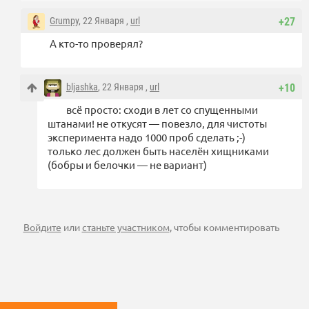
Grumpy
, 22 Января ,
url
+27
А кто-то проверял?
bljashka
, 22 Января ,
url
+10
всё просто: сходи в лет со спущенными
штанами! не откусят — повезло, для чистоты
эксперимента надо 1000 проб сделать ;-)
только лес должен быть населён хищниками
(бобры и белочки — не вариант)
Войдите
или
станьте участником
, чтобы комментировать