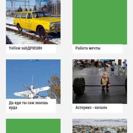
Yellow subДРИЗИН
Работа мечты
Да иди ты сам знаешь
куда
Астерикс - начало