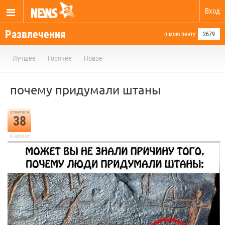
Вход
Развлечения
в мою ленту
2679
Лучшее
Горячее
Новое
почему придумали штаны
отметили
38
в архиве