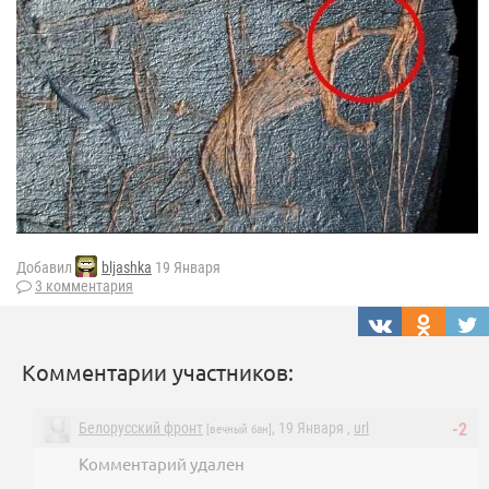
Добавил
bljashka
19 Января
3 комментария
Комментарии участников:
Белорусский фронт
, 19 Января ,
url
-2
[вечный бан]
Комментарий удален