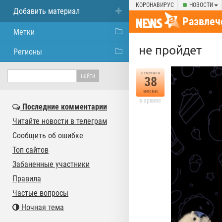
КОРОНАВИРУС
НОВОСТИ
Добавить материал
Развлеч
Метки
не пройдет
Регионы
отметили
38
человек
в архиве
Последние комментарии
Читайте новости в телеграм
Сообщить об ошибке
Топ сайтов
Забаненные участники
Правила
Частые вопросы
Ночная тема