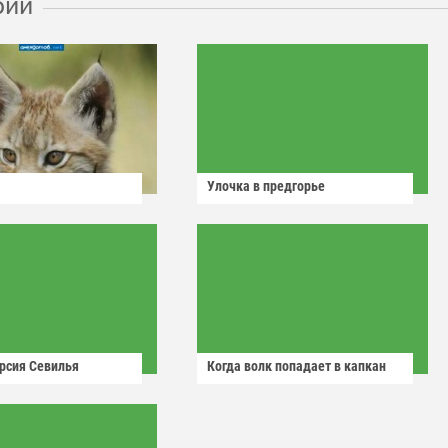
рии
Улочка в предгорье
рсия Севилья
Когда волк попадает в капкан