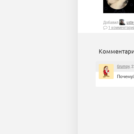
Добавил
uste
1 комментари
Комментари
Grumpy
, 
Почему