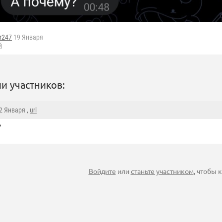
r247
19 Января
й
и участников:
22 Января ,
url
?
Войдите
или
станьте участником
, чтобы