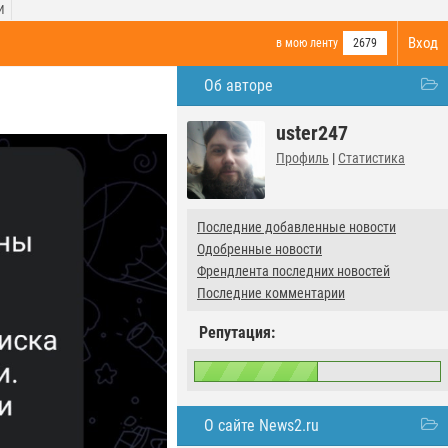
И
Вход
в мою ленту
2679
Об авторе
uster247
Профиль
|
Статистика
Последние добавленные новости
Одобренные новости
Френдлента последних новостей
Последние комментарии
Репутация:
О сайте News2.ru