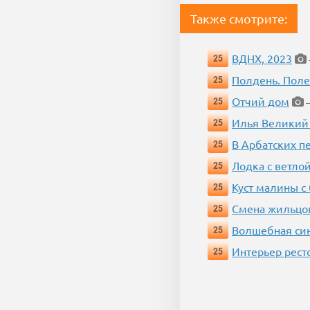
Также смотрите:
ВДНХ, 2023
25
Полдень. Пол
25
Отчий дом
25
—
Илья Великий
25
В Арбатских п
25
Лодка с ветло
25
Куст малины с
25
Смена жильцо
25
Волшебная си
25
Интерьер рест
25