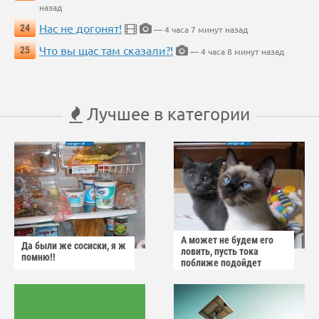
назад
Нас не догонят!
24
— 4 часа 7 минут назад
Что вы щас там сказали?!
25
— 4 часа 8 минут назад
Лучшее в категории
А может не будем его
Да были же сосиски, я ж
ловить, пусть тока
помню!!
поближе подойдет