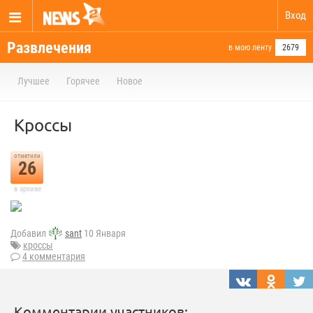
Вход
Развлечения
в мою ленту
2679
Лучшее
Горячее
Новое
Кроссы
отметили
26
в архиве
Добавил
sant
10 Января
кроссы
4 комментария
Комментарии участников: