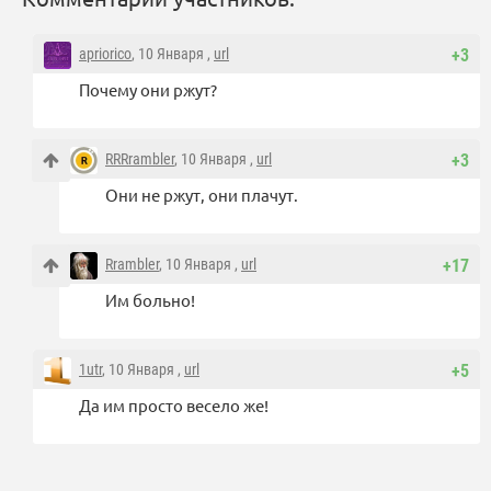
apriorico
, 10 Января ,
url
+3
Почему они ржут?
RRRrambler
, 10 Января ,
url
+3
Они не ржут, они плачут.
Rrambler
, 10 Января ,
url
+17
Им больно!
1utr
, 10 Января ,
url
+5
Да им просто весело же!