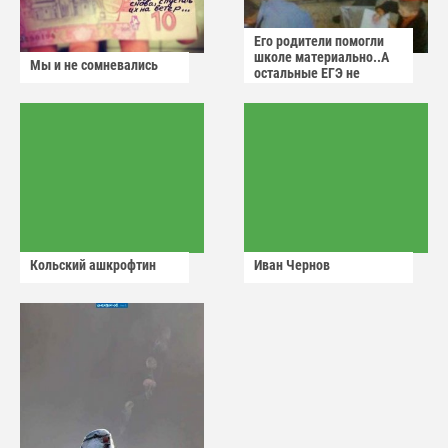
Его родители помогли
школе материально..А
Мы и не сомневались
остальные ЕГЭ не
сдадут
Кольский ашкрофтин
Иван Чернов