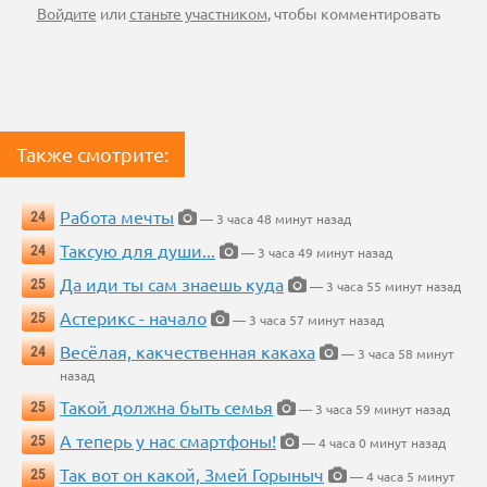
Войдите
или
станьте участником
, чтобы комментировать
Также смотрите:
Работа мечты
24
— 3 часа 48 минут назад
Таксую для души...
24
— 3 часа 49 минут назад
Да иди ты сам знаешь куда
25
— 3 часа 55 минут назад
Астерикс - начало
25
— 3 часа 57 минут назад
Весёлая, какчественная какаха
24
— 3 часа 58 минут
назад
Такой должна быть семья
25
— 3 часа 59 минут назад
А теперь у нас смартфоны!
25
— 4 часа 0 минут назад
Так вот он какой, Змей Горыныч
25
— 4 часа 5 минут