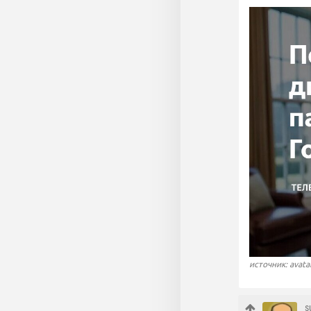
источник: avata
s