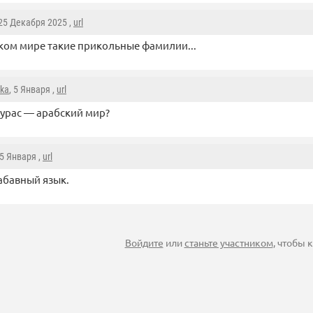
 25 Декабря 2025 ,
url
ком мире такие прикольные фамилии...
hka
, 5 Января ,
url
урас — арабский мир?
15 Января ,
url
абавный язык.
Войдите
или
станьте участником
, чтобы