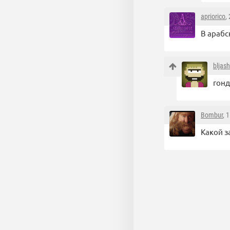
apriorico
,
В арабс
bljas
гонд
Bombur
, 
Какой з