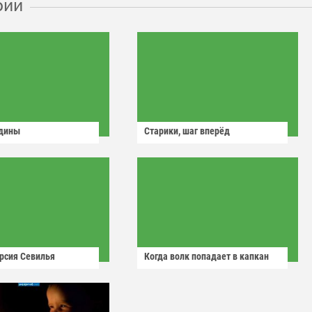
рии
одины
Старики, шаг вперёд
рсия Севилья
Когда волк попадает в капкан