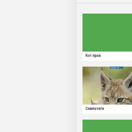
Кот прав
Симпатяги