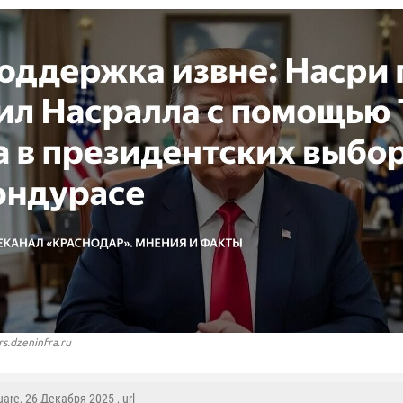
rs.dzeninfra.ru
uare
, 26 Декабря 2025 ,
url