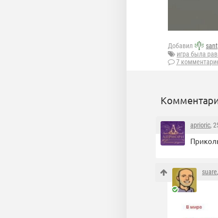
Добавил
sant
игра была рав
7 комментари
Комментари
aprioric
, 
Приколь
suare