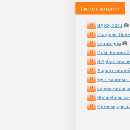
Также смотрите:
ВДНХ, 2023
25
Полдень. Пол
25
Отчий дом
25
—
Илья Великий
25
В Арбатских п
25
Лодка с ветло
25
Куст малины с
25
Смена жильцо
25
Волшебная си
25
Интерьер рест
25