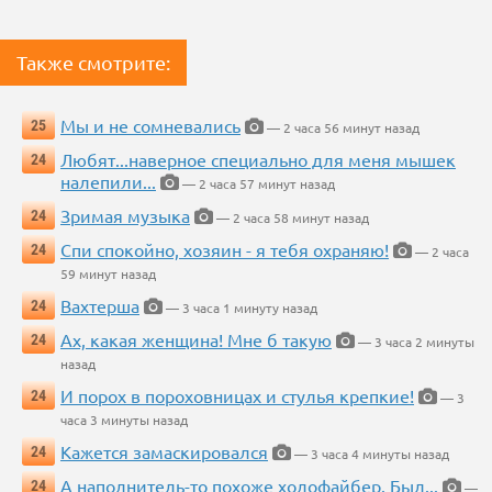
Также смотрите:
Мы и не сомневались
25
— 2 часа 56 минут назад
Любят...наверное специально для меня мышек
24
налепили...
— 2 часа 57 минут назад
Зримая музыка
24
— 2 часа 58 минут назад
Спи спокойно, хозяин - я тебя охраняю!
24
— 2 часа
59 минут назад
Вахтерша
24
— 3 часа 1 минуту назад
Ах, какая женщина! Мне б такую
24
— 3 часа 2 минуты
назад
И порох в пороховницах и стулья крепкие!
24
— 3
часа 3 минуты назад
Кажется замаскировался
24
— 3 часа 4 минуты назад
А наполнитель-то похоже холофайбер. Был...
24
—