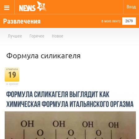
Вход
Развлечения
в мою ленту
2679
Лучшее
Горячее
Новое
Формула силикагеля
отметили
19
в архиве