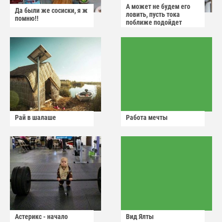
А может не будем его
Да были же сосиски, я ж
ловить, пусть тока
помню!!
поближе подойдет
Рай в шалаше
Работа мечты
Астерикс - начало
Вид Ялты