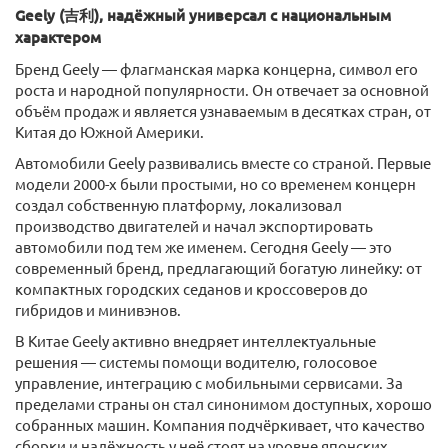
Geely (吉利), надёжный универсал с национальным
характером
Бренд Geely — флагманская марка концерна, символ его
роста и народной популярности. Он отвечает за основной
объём продаж и является узнаваемым в десятках стран, от
Китая до Южной Америки.
Автомобили Geely развивались вместе со страной. Первые
модели 2000-х были простыми, но со временем концерн
создал собственную платформу, локализовал
производство двигателей и начал экспортировать
автомобили под тем же именем. Сегодня Geely — это
современный бренд, предлагающий богатую линейку: от
компактных городских седанов и кроссоверов до
гибридов и минивэнов.
В Китае Geely активно внедряет интеллектуальные
решения — системы помощи водителю, голосовое
управление, интеграцию с мобильными сервисами. За
пределами страны он стал синонимом доступных, хорошо
собранных машин. Компания подчёркивает, что качество
сборки и надёжность у неё стоят на уровне японских