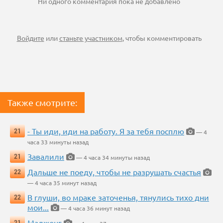
Ни одного комментария пока не добавлено
Войдите
или
станьте участником
, чтобы комментировать
Также смотрите:
- Ты иди, иди на работу. Я за тебя посплю
21
— 4
часа 33 минуты назад
Завалили
21
— 4 часа 34 минуты назад
Дальше не поеду, чтобы не разрушать счастья
22
— 4 часа 35 минут назад
В глуши, во мраке заточенья, тянулись тихо дни
22
мои...
— 4 часа 36 минут назад
Маджонг
21