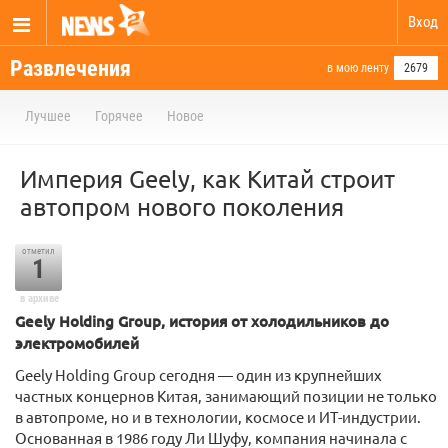
Вход
Развлечения
в мою ленту
2679
Лучшее
Горячее
Новое
Империя Geely, как Китай строит
автопром нового поколения
отметил
1
в архиве
Geely Holding Group, история от холодильников до
электромобилей
Geely Holding Group сегодня — один из крупнейших
частных концернов Китая, занимающий позиции не только
в автопроме, но и в технологии, космосе и ИТ-индустрии.
Основанная в 1986 году Ли Шуфу, компания начинала с